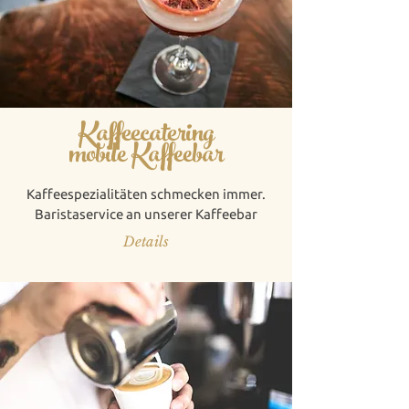
Kaffeecatering
mobile Kaffeebar
Kaffeespezialitäten schmecken immer.
Baristaservice an unserer Kaffeebar
Details