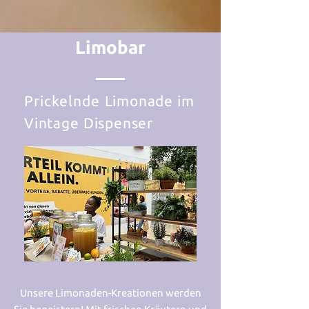
Limobar
Prickelnde
Limonade
im
Vintage
Dispenser
Unsere Limonaden-Kreationen werden