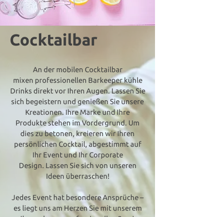
Cocktailbar
An der mobilen Cocktailbar
mixen professionellen Barkeeper kühle
Drinks direkt vor Ihren Augen. Lassen Sie
sich begeistern und genießen Sie unsere
Kreationen. Ihre Marke und Ihre
Produkte stehen im Vordergrund. Um
dies zu betonen, kreieren wir Ihren
persönlichen Cocktail, abgestimmt auf
Ihr Event und Ihr Corporate
Design. Lassen Sie sich von unseren
Ideen überraschen!
Jedes Event hat besondere Ansprüche –
es liegt uns am Herzen Sie mit unserem