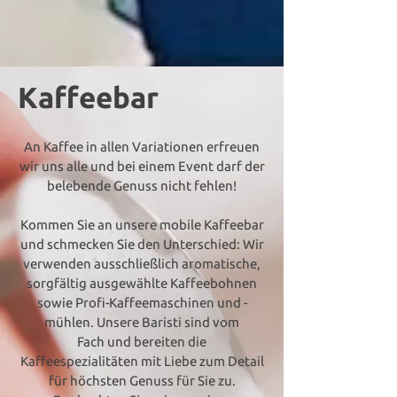
Kaffeebar
An Kaffee in allen Variationen erfreuen
wir uns alle und bei einem Event darf der
belebende Genuss nicht fehlen!
Kommen Sie an unsere mobile Kaffeebar
und schmecken Sie den Unterschied: Wir
verwenden ausschließlich aromatische,
sorgfältig ausgewählte Kaffeebohnen
sowie Profi-Kaffeemaschinen und -
mühlen. Unsere Baristi sind vom
Fach und bereiten die
Kaffeespezialitäten mit Liebe zum Detail
für höchsten Genuss für Sie zu.