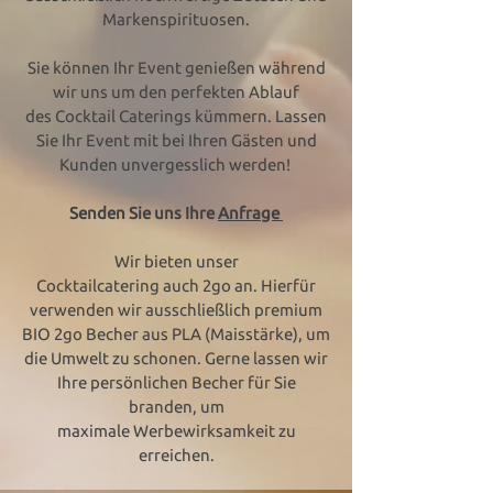
Markenspirituosen.
Sie können Ihr Event genießen während
wir uns um den perfekten Ablauf
des Cocktail Caterings kümmern.
Lassen
Sie Ihr Event mit bei Ihren Gästen und
Kunden unvergesslich werden!
Senden Sie uns Ihre
Anfrage
Wir bieten unser
Cocktailcatering auch 2go an. Hierfür
verwenden wir ausschließlich premium
BIO 2go Becher aus PLA (Maisstärke), um
die Umwelt zu schonen. Gerne lassen wir
Ihre persönlichen Becher für Sie
branden, um
maximale Werbewirksamkeit zu
erreichen.