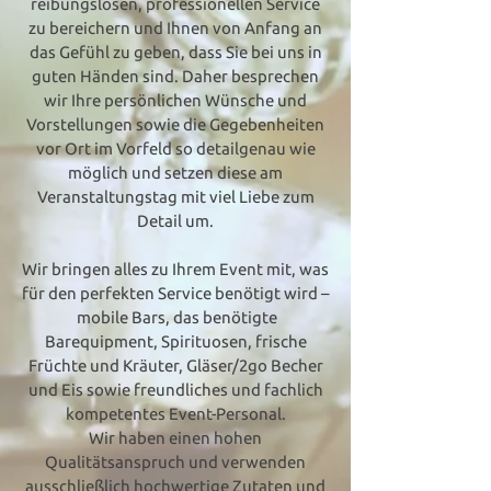
reibungslosen, professionellen Service
zu bereichern und Ihnen von Anfang an
das Gefühl zu geben, dass Sie bei uns in
guten Händen sind. Daher besprechen
wir Ihre persönlichen Wünsche und
Vorstellungen sowie die Gegebenheiten
vor Ort im Vorfeld so detailgenau wie
möglich und setzen diese am
Veranstaltungstag mit viel Liebe zum
Detail um.
Wir bringen alles zu Ihrem Event mit, was
für den perfekten Service benötigt wird –
mobile Bars, das benötigte
Barequipment, Spirituosen, frische
Früchte und Kräuter, Gläser/2go Becher
und Eis sowie freundliches und fachlich
kompetentes Event-Personal.
Wir haben einen hohen
Qualitätsanspruch und verwenden
ausschließlich hochwertige Zutaten und