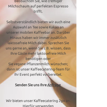
Beobachten Sie, wie cremiger
Milchschaum auf perfekten Espresso
trifft.
Selbstverständlich bieten wir auch eine
Auswahl an Tee sowie Kakao an
unserer mobilen Kaffeebar an. Darüber
Hinaus haben wir immer zusätzlich
laktosefreie Milch dabei. Sprechen Sie
uns gerne an, wenn Sie z.B. wissen, dass
Ihre Gäste mehr laktosefreie Milch
benötigen oder
Sie vegane Pflanzenmilch wünschen;
dann ist unser Kaffeecatering-Team für
Ihr Event perfekt vorbereitet.
Senden Sie uns Ihre
Anfrage
Wir bieten unser Kaffeecatering 2go an.
Hierfür verwenden