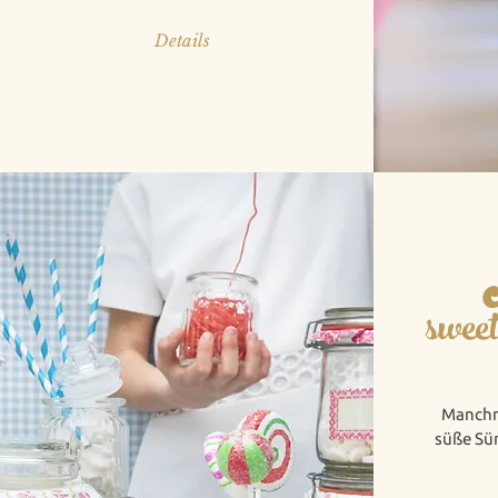
Details
sweet
Manchm
süße Sü