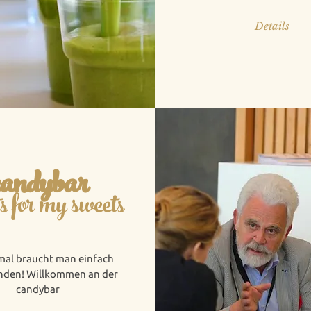
Details
candybar
s for my sweets
al braucht man einfach
nden! Willkommen an der
candybar