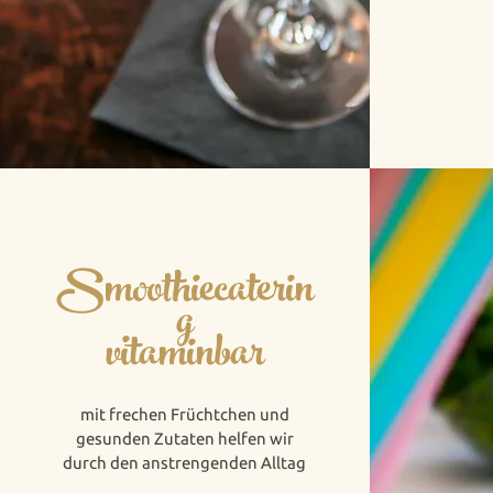
Smoothiecaterin
g
vitaminbar
mit frechen Früchtchen und
gesunden Zutaten helfen wir
durch den anstrengenden Alltag