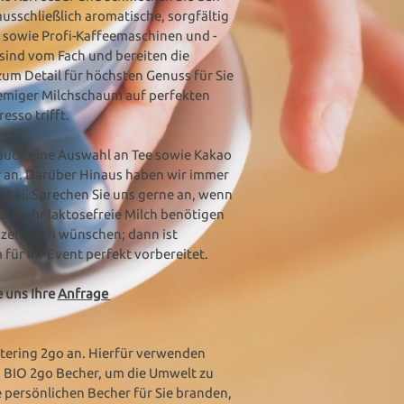
usschließlich aromatische, sorgfältig
sowie Profi-Kaffeemaschinen und -
 sind vom Fach und bereiten die
zum Detail für höchsten Genuss für Sie
remiger Milchschaum auf perfekten
esso trifft.
 auch eine Auswahl an Tee sowie Kakao
r an. Darüber Hinaus haben wir immer
dabei. Sprechen Sie uns gerne an, wenn
ste mehr laktosefreie Milch benötigen
nzenmilch wünschen; dann ist
für Ihr Event perfekt vorbereitet.
 uns Ihre
Anfrage
atering 2go an. Hierfür verwenden
m BIO 2go Becher, um die Umwelt zu
e persönlichen Becher für Sie branden,