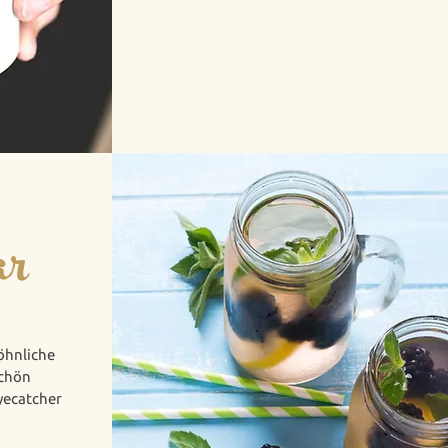
ar
öhnliche
chön
Eyecatcher