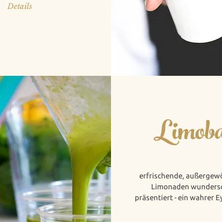
Details
Limob
erfrischende, außergew
Limonaden wunders
präsentiert - ein wahrer 