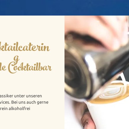
ktailcaterin
g
le Cocktailbar
lassiker unter unseren
ices. Bei uns auch gerne
rein alkoholfrei