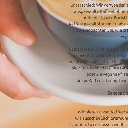
Unterschied: Wir verwenden a
ausgewählte Kaffeebohnen 
mühlen. Unsere Baristi
Kaffeespezialitäten mit Liebe 
zu. Beobachten Sie, wie c
Espr
Selbstverständlich bieten wir
an unserer mobilen Kaffeeba
zusätzlich laktosefreie Milch 
Sie z.B. wissen, dass Ihre Gä
oder Sie vegane Pfla
unser Kaffeecatering-Team 
Senden Sie
Wir bieten unser Kaffeec
wir ausschließlich premiu
schonen.
Gerne lassen wir Ihr