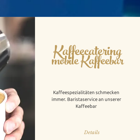
Kaffeecatering
mobile Kaffeebar
Kaffeespezialitäten schmecken
immer. Baristaservice an unserer
Kaffeebar
Details