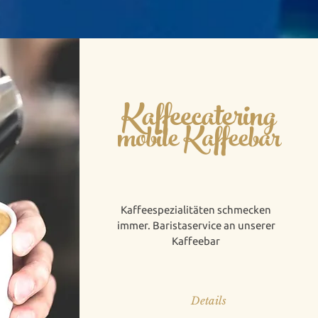
Kaffeecatering
mobile Kaffeebar
Kaffeespezialitäten schmecken
immer. Baristaservice an unserer
Kaffeebar
Details