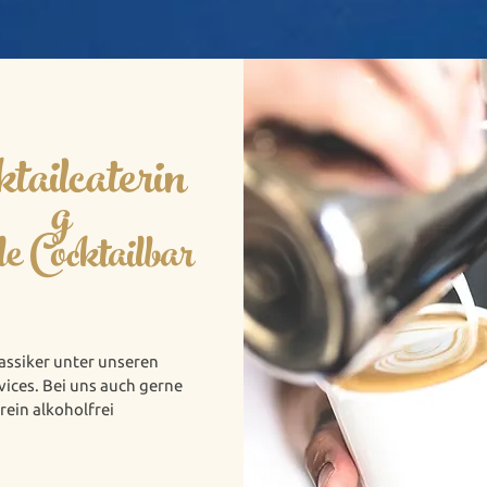
ktailcaterin
g
le Cocktailbar
lassiker unter unseren
ices. Bei uns auch gerne
rein alkoholfrei