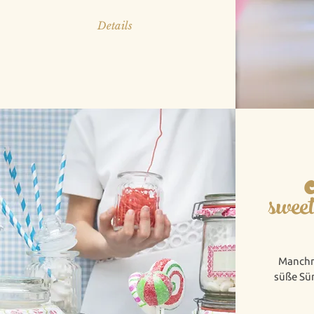
Details
sweet
Manchm
süße Sü