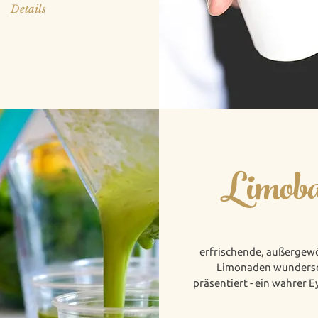
Details
Limob
erfrischende, außergew
Limonaden wunders
präsentiert - ein wahrer 