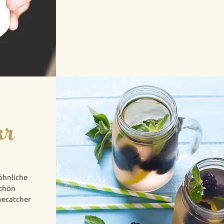
ar
öhnliche
chön
Eyecatcher