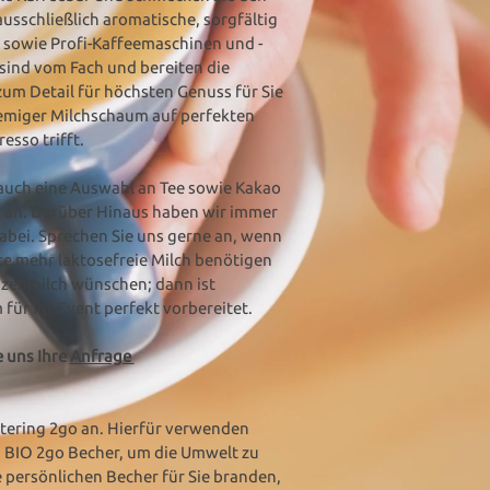
usschließlich aromatische, sorgfältig
sowie Profi-Kaffeemaschinen und -
 sind vom Fach und bereiten die
zum Detail für höchsten Genuss für Sie
remiger Milchschaum auf perfekten
esso trifft.
 auch eine Auswahl an Tee sowie Kakao
r an. Darüber Hinaus haben wir immer
dabei. Sprechen Sie uns gerne an, wenn
ste mehr laktosefreie Milch benötigen
nzenmilch wünschen; dann ist
für Ihr Event perfekt vorbereitet.
 uns Ihre
Anfrage
atering 2go an. Hierfür verwenden
m BIO 2go Becher, um die Umwelt zu
e persönlichen Becher für Sie branden,