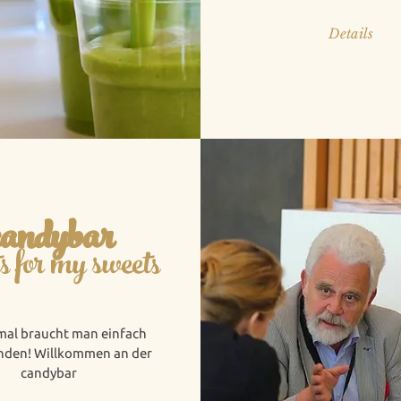
Details
candybar
s for my sweets
al braucht man einfach
nden! Willkommen an der
candybar