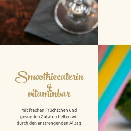
Smoothiecaterin
g
vitaminbar
mit frechen Früchtchen und
gesunden Zutaten helfen wir
durch den anstrengenden Alltag