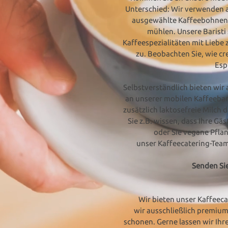
Unterschied: Wir verwenden a
ausgewählte Kaffeebohnen 
mühlen. Unsere Baristi
Kaffeespezialitäten mit Liebe 
zu. Beobachten Sie, wie c
Espr
Selbstverständlich bieten wir
an unserer mobilen Kaffeeba
zusätzlich laktosefreie Milch 
Sie z.B. wissen, dass Ihre Gä
oder Sie vegane Pfla
unser Kaffeecatering-Team 
Senden Sie
Wir bieten unser Kaffeec
wir ausschließlich premiu
schonen.
Gerne lassen wir Ihr