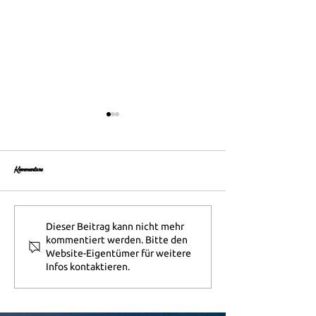
Kommentare
Smoothies auf der Altenpflege Messe
Mobile Kaffeebar Kongress in 
Dieser Beitrag kann nicht mehr
kommentiert werden. Bitte den
Website-Eigentümer für weitere
Infos kontaktieren.