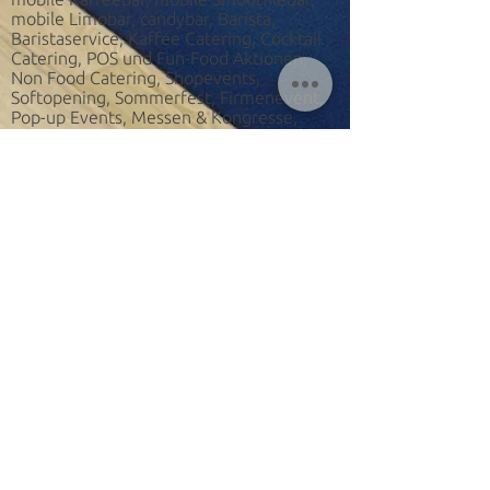
mobile Limobar, candybar, Barista,
Baristaservice, Kaffee Catering, Cocktail
Catering, POS und Fun-Food Aktionen,
Non Food Catering, Shopevents,
Softopening, Sommerfest, Firmenevent,
Pop-up Events, Messen & Kongresse,
Eventservice und Cateringservice, feel-
good-Events, Wellness Events,
Gesundheitstage, Sportevents, Fitness
Events - Messe - Dmexco - Pharma
Kongress, AAD, DOG, Pharmaevent,
Corporate Events, Pharma Event,
Tagungscatering, Kongress Service,
Intermot - Photokina - Medica -
Gamescom - Bauma - Zukunft Personal -
E-world - ANUGA - IMM - Interzum -
Expopharm - Orgatec -
Absolventenkongress - Didacta - IDS - H+H
- FIBO - Süßwarenmesse und viele mehr!
Wir sind für Sie im Einsatz zB Messe Köln,
Messe Essen, Messe Düsseldorf, Messe
Karlsruhe, Messe Frankfurt, Messe
Dortmund, WCC Bonn und auch
bundesweit. Wir betreuen auch Sie