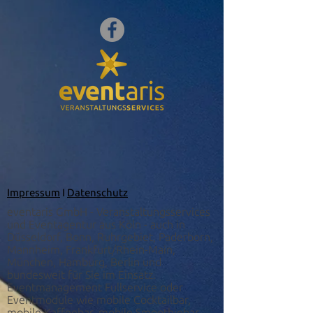
Impressum
I
Datenschutz
eventaris GmbH - Veranstaltungsservices
und Eventagentur aus Köln - auch in
Düsseldorf, Bonn, Ruhrgebiet, Paderborn,
Mannheim, Frankfurt/Rhein-Main,
München, Hamburg, Berlin und
bundesweit für Sie im Einsatz.
Eventmanagement Fullservice oder
Eventmodule wie mobile Cocktailbar,
mobile Kaffeebar, mobile Smoothiebar,