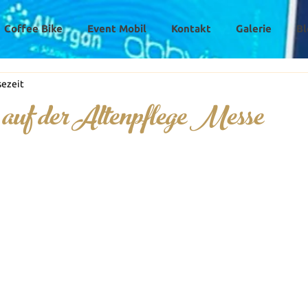
Coffee Bike
Event Mobil
Kontakt
Galerie
Bl
sezeit
auf der Altenpflege Messe