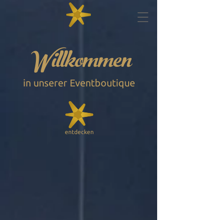
Willkommen
in unserer Eventboutique
entdecken